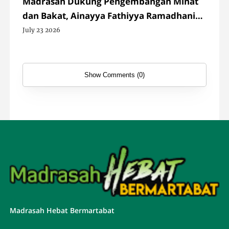
Madrasah Dukung Pengembangan Minat
dan Bakat, Ainayya Fathiyya Ramadhani
Ikuti Festival Penyanyi Anak Se-Kabupaten
July 23 2026
Garut 2026
Show Comments (0)
Madrasah Hebat Bermartabat